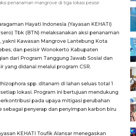
i penanaman mangrove di tiga lokasi pesisir
aragaman Hayati Indonesia (Yayasan KEHATI)
sero) Tbk (BTN) melaksanakan aksi penanaman
sia, yakni Kawasan Mangrove Lantebung Kota
rebes, dan pesisir Wonokerto Kabupaten
gian dari Program Tanggung Jawab Sosial dan
ir yang didanai melalui program CSR.
izophora spp. ditanam di lahan seluas total 1
setiap lokasi. Program ini bertujuan mendukung
 berkontribusi pada upaya mitigasi perubahan
e sebagai penyerap dan penyimpan karbon biru
ayasan KEHATI Toufik Alansar menegaskan