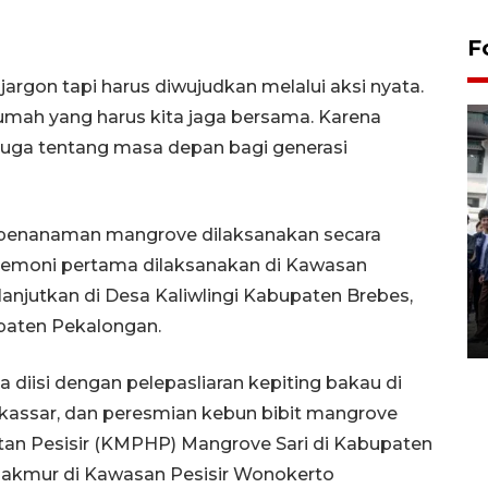
F
jargon tapi harus diwujudkan melalui aksi nyata.
umah yang harus kita jaga bersama. Karena
i juga tentang masa depan bagi generasi
l penanaman mangrove dilaksanakan secara
BPJS Kesehatan Yogyakarta
remoni pertama dilaksanakan di Kawasan
perkuat sinergi dengan
anjutkan di Desa Kaliwlingi Kabupaten Brebes,
ANTARA Biro DIY
upaten Pekalongan.
03 August 2026 17:24 WIB
 diisi dengan pelepasliaran kepiting bakau di
ssar, dan peresmian kebun bibit mangrove
tan Pesisir (KMPHP) Mangrove Sari di Kabupaten
Makmur di Kawasan Pesisir Wonokerto