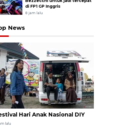
Bezzecchi untuk jadi tercepat
di FP1 GP Inggris
8 jam lalu
op News
estival Hari Anak Nasional DIY
am lalu