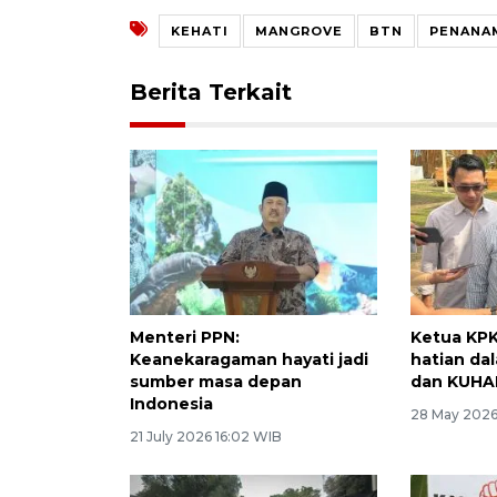
KEHATI
MANGROVE
BTN
PENANA
Berita Terkait
Menteri PPN:
Ketua KPK
Keanekaragaman hayati jadi
hatian da
sumber masa depan
dan KUHA
Indonesia
28 May 2026
21 July 2026 16:02 WIB