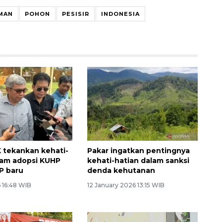
MAN
POHON
PESISIR
INDONESIA
 tekankan kehati-
Pakar ingatkan pentingnya
lam adopsi KUHP
kehati-hatian dalam sanksi
P baru
denda kehutanan
 16:48 WIB
12 January 2026 13:15 WIB