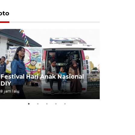
oto
Job Fair 
Festival Hari Anak Nasional
targetkan
DIY
kerja
8 jam lalu
06 August 20