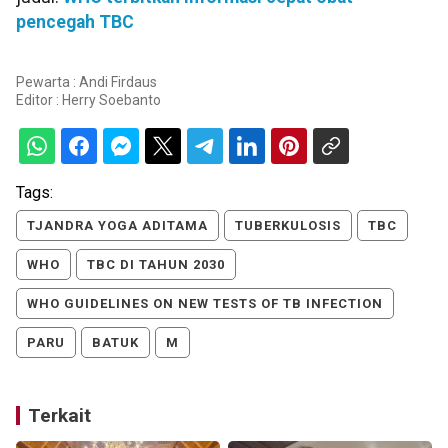
pencegah TBC
Pewarta : Andi Firdaus
Editor :
Herry Soebanto
Tags:
TJANDRA YOGA ADITAMA
TUBERKULOSIS
TBC
WHO
TBC DI TAHUN 2030
WHO GUIDELINES ON NEW TESTS OF TB INFECTION
PARU
BATUK
M
Terkait