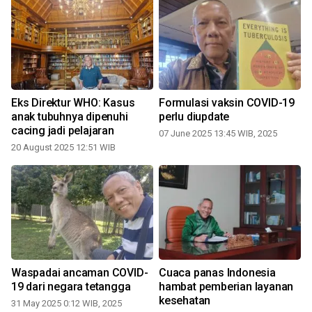
Eks Direktur WHO: Kasus
Formulasi vaksin COVID-19
anak tubuhnya dipenuhi
perlu diupdate
cacing jadi pelajaran
07 June 2025 13:45 WIB, 2025
20 August 2025 12:51 WIB
0
Waspadai ancaman COVID-
Cuaca panas Indonesia
19 dari negara tetangga
hambat pemberian layanan
kesehatan
31 May 2025 0:12 WIB, 2025