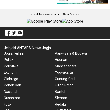
Unduh Mobile Apps untuk iOS dan Android
Jelajahi ANTARA News Jogja
Jogja Terkini
Pariwisata & Budaya
Politik
Hiburan
Peristiwa
Mancanegara
Ekonomi
Yogyakarta
Olahraga
Gunung Kidul
Pendidikan
Kulon Progo
Nasional
Bantul
Nusantara
Sleman
Foto
Redaksi