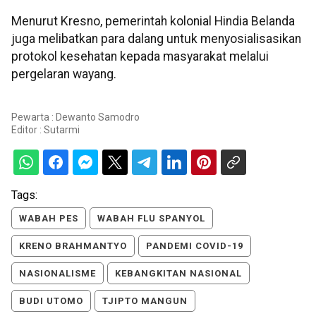
Menurut Kresno, pemerintah kolonial Hindia Belanda
juga melibatkan para dalang untuk menyosialisasikan
protokol kesehatan kepada masyarakat melalui
pergelaran wayang.
Pewarta : Dewanto Samodro
Editor :
Sutarmi
Tags:
WABAH PES
WABAH FLU SPANYOL
KRENO BRAHMANTYO
PANDEMI COVID-19
NASIONALISME
KEBANGKITAN NASIONAL
BUDI UTOMO
TJIPTO MANGUN