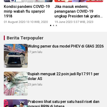
n
Kondisi pandemi COVID-19
Jika masuk endemi,
mirip wabah flu spanyol
penanganan COVID-19
1918
ungkap Presiden tak gratis
lagi
01 August 2020 13:10 WIB, 2020
19 June 2023 5:37 WIB, 2023
0
Berita Terpopuler
Wuling pamer dua model PHEV di GIIAS 2026
17 jam lalu
Rupiah menguat 22 poin jadi Rp17.911 per
dolar AS
23 jam lalu
Prabowo lihat satu per satu hasil riset dan
inovasi BRIN di Istana