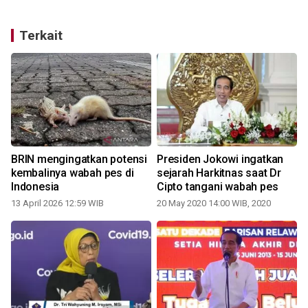
Terkait
BRIN mengingatkan potensi
Presiden Jokowi ingatkan
kembalinya wabah pes di
sejarah Harkitnas saat Dr
Indonesia
Cipto tangani wabah pes
3
13 April 2026 12:59 WIB
20 May 2020 14:00 WIB, 2020