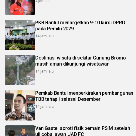
4 jam lalu
PKB Bantul menargetkan 9-10 kursi DPRD
pada Pemilu 2029
14 jam lalu
Destinasi wisata di sekitar Gunung Bromo
masih aman dikunjungi wisatawan
14 jam lalu
Pemkab Bantul menperkirakan pembangunan
TBB tahap I selesai Desember
14 jam lalu
Van Gastel soroti fisik pemain PSIM setelah
uji coba lawan UAD FC