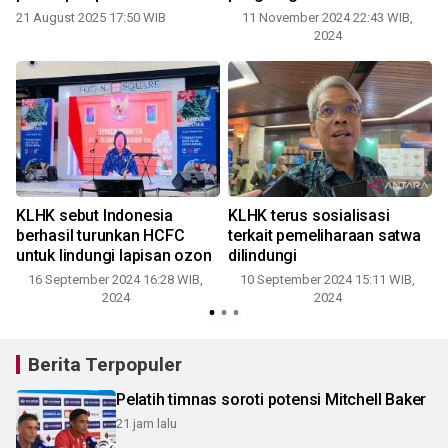
Banten
21 August 2025 17:50 WIB
11 November 2024 22:43 WIB,
2024
KLHK sebut Indonesia
KLHK terus sosialisasi
berhasil turunkan HCFC
terkait pemeliharaan satwa
untuk lindungi lapisan ozon
dilindungi
16 September 2024 16:28 WIB,
10 September 2024 15:11 WIB,
2024
2024
Berita Terpopuler
Pelatih timnas soroti potensi Mitchell Baker
21 jam lalu