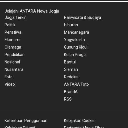
Jelajahi ANTARA News Jogja
Jogja Terkini
Pariwisata & Budaya
Politik
Hiburan
Peristiwa
Mancanegara
Ekonomi
Yogyakarta
Olahraga
Gunung Kidul
Pendidikan
Kulon Progo
Nasional
Bantul
Nusantara
Sleman
Foto
Redaksi
Video
ANTARA Foto
BrandA
RSS
Ketentuan Penggunaan
Kebijakan Cookie
Kebijakan Privasi
Pedoman Media Siber