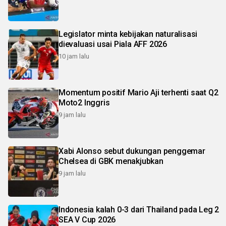
Legislator minta kebijakan naturalisasi
dievaluasi usai Piala AFF 2026
10 jam lalu
Momentum positif Mario Aji terhenti saat Q2
Moto2 Inggris
9 jam lalu
Xabi Alonso sebut dukungan penggemar
Chelsea di GBK menakjubkan
9 jam lalu
Indonesia kalah 0-3 dari Thailand pada Leg 2
SEA V Cup 2026