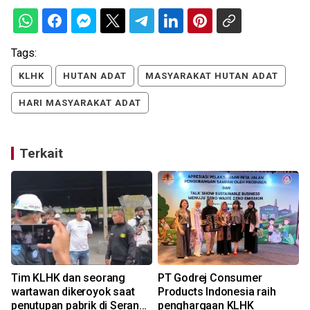
Tags:
KLHK
HUTAN ADAT
MASYARAKAT HUTAN ADAT
HARI MASYARAKAT ADAT
Terkait
Tim KLHK dan seorang
PT Godrej Consumer
wartawan dikeroyok saat
Products Indonesia raih
penutupan pabrik di Serang-
penghargaan KLHK