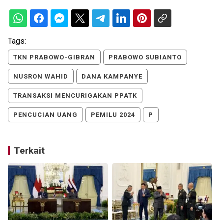
Tags:
TKN PRABOWO-GIBRAN
PRABOWO SUBIANTO
NUSRON WAHID
DANA KAMPANYE
TRANSAKSI MENCURIGAKAN PPATK
PENCUCIAN UANG
PEMILU 2024
P
Terkait