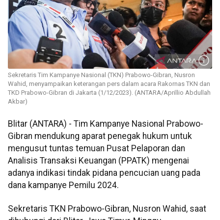
Sekretaris Tim Kampanye Nasional (TKN) Prabowo-Gibran, Nusron
Wahid, menyampaikan keterangan pers dalam acara Rakornas TKN dan
TKD Prabowo-Gibran di Jakarta (1/12/2023). (ANTARA/Aprillio Abdullah
Akbar)
Blitar (ANTARA) - Tim Kampanye Nasional Prabowo-
Gibran mendukung aparat penegak hukum untuk
mengusut tuntas temuan Pusat Pelaporan dan
Analisis Transaksi Keuangan (PPATK) mengenai
adanya indikasi tindak pidana pencucian uang pada
dana kampanye Pemilu 2024.
Sekretaris TKN Prabowo-Gibran, Nusron Wahid, saat