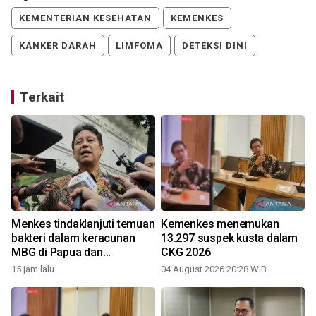
KEMENTERIAN KESEHATAN
KEMENKES
KANKER DARAH
LIMFOMA
DETEKSI DINI
Terkait
Menkes tindaklanjuti temuan
Kemenkes menemukan
i
bakteri dalam keracunan
13.297 suspek kusta dalam
MBG di Papua dan
CKG 2026
Semarang
15 jam lalu
04 August 2026 20:28 WIB