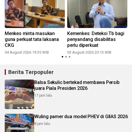
Menkes minta masukan
Kemenkes: Deteksi Tb bagi
guna perkuat tata laksana
penyandang disabilitas
CKG
perlu diperkuat
2
04 August 2026 19:35 WIB
03 August 2026 20:13 WIB
Berita Terpopuler
Balsa Sekulic bertekad membawa Persib
juara Piala Presiden 2026
17 jam lalu
Wuling pamer dua model PHEV di GIIAS 2026
8 jam lalu