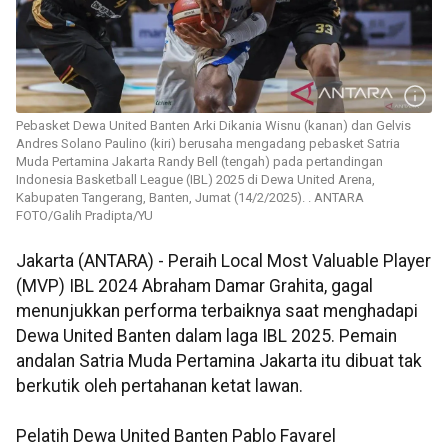
Pebasket Dewa United Banten Arki Dikania Wisnu (kanan) dan Gelvis
Andres Solano Paulino (kiri) berusaha mengadang pebasket Satria
Muda Pertamina Jakarta Randy Bell (tengah) pada pertandingan
Indonesia Basketball League (IBL) 2025 di Dewa United Arena,
Kabupaten Tangerang, Banten, Jumat (14/2/2025). . ANTARA
FOTO/Galih Pradipta/YU
Jakarta (ANTARA) - Peraih Local Most Valuable Player
(MVP) IBL 2024 Abraham Damar Grahita, gagal
menunjukkan performa terbaiknya saat menghadapi
Dewa United Banten dalam laga IBL 2025. Pemain
andalan Satria Muda Pertamina Jakarta itu dibuat tak
berkutik oleh pertahanan ketat lawan.
Pelatih Dewa United Banten Pablo Favarel