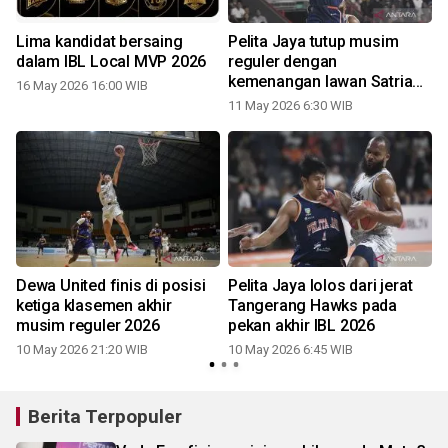
Lima kandidat bersaing
Pelita Jaya tutup musim
dalam IBL Local MVP 2026
reguler dengan
kemenangan lawan Satria
16 May 2026 16:00 WIB
Muda
11 May 2026 6:30 WIB
Dewa United finis di posisi
Pelita Jaya lolos dari jerat
ketiga klasemen akhir
Tangerang Hawks pada
musim reguler 2026
pekan akhir IBL 2026
2
10 May 2026 21:20 WIB
10 May 2026 6:45 WIB
Berita Terpopuler