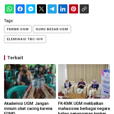
Tags:
FKKMK UGM
GURU BESAR UGM
ELEMINASI TBC-HIV
Terkait
Akademisi UGM: Jangan
FK-KMK UGM melibatkan
minum obat cacing karena
mahasiswa berbagai negara
FOMO
bahas penanganan kanker