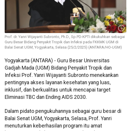
Prof. dr. Yanri Wijayanti Subronto, Ph.D., Sp.PD-KPTI dikukuhkan sebagai
Guru Besar Bidang Penyakit Tropik dan Infeksi pada FKKMK UGM di
Balai Senat UGM, Yogyakarta, Selasa (25/2/2025) (ANTARA/HO-UGM)
Yogyakarta (ANTARA) - Guru Besar Universitas
Gadjah Mada (UGM) Bidang Penyakit Tropik dan
Infeksi Prof. Yanri Wijayanti Subronto menekankan
pentingnya akses layanan kesehatan yang luas,
inklusif, dan berkualitas untuk mencapai target
Eliminasi TBC dan Ending AIDS 2030.
Dalam pidato pengukuhannya sebagai guru besar di
Balai Senat UGM, Yogyakarta, Selasa, Prof. Yanri
menuturkan keberhasilan program itu amat