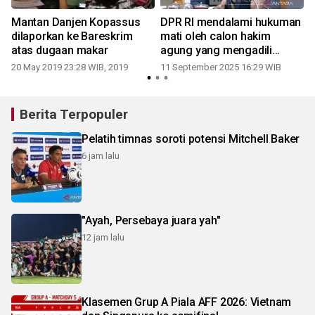
Mantan Danjen Kopassus
DPR RI mendalami hukuman
dilaporkan ke Bareskrim
mati oleh calon hakim
atas dugaan makar
agung yang mengadili
Sambo
20 May 2019 23:28 WIB, 2019
11 September 2025 16:29 WIB
Berita Terpopuler
Pelatih timnas soroti potensi Mitchell Baker
6 jam lalu
"Ayah, Persebaya juara yah"
12 jam lalu
Klasemen Grup A Piala AFF 2026: Vietnam