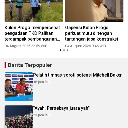
Kulon Progo mempercepat
Gapensi Kulon Progo
pengadaan TKD Palihan
perkuat mutu di tengah
terdampak pembangunan
tantangan jasa konstruksi
YIA
04 August 2026 22:59 WIB
04 August 2026 9:46 WIB
Berita Terpopuler
Pelatih timnas soroti potensi Mitchell Baker
16 jam lalu
"Ayah, Persebaya juara yah"
23 jam lalu