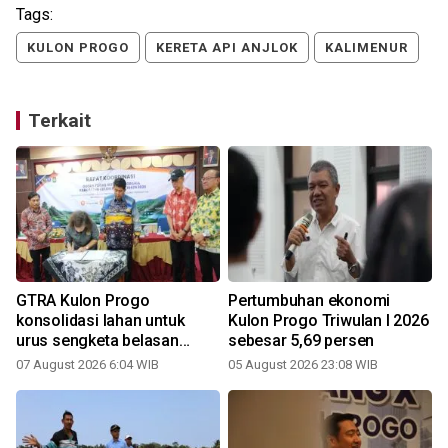
Tags:
KULON PROGO
KERETA API ANJLOK
KALIMENUR
Terkait
GTRA Kulon Progo
Pertumbuhan ekonomi
konsolidasi lahan untuk
Kulon Progo Triwulan I 2026
urus sengketa belasan
sebesar 5,69 persen
tahun
07 August 2026 6:04 WIB
05 August 2026 23:08 WIB