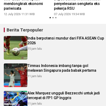
mendongkrak ekonomi
penyelesaian sengketa eks
pariwisata
pekerja RSU
12 July 2026 11:31 WIB
07 July 2026 19:34 WIB
Berita Terpopuler
India berpotensi mundur dari FIFA ASEAN Cup
2026
15 jam lalu
Timnas Indonesia imbang tanpa gol
melawan Singapura pada babak pertama
11 jam lalu
Alex Marquez ungguli Bezzecchi untuk jadi
tercepat di FP1 GP Inggris
11 jam lalu