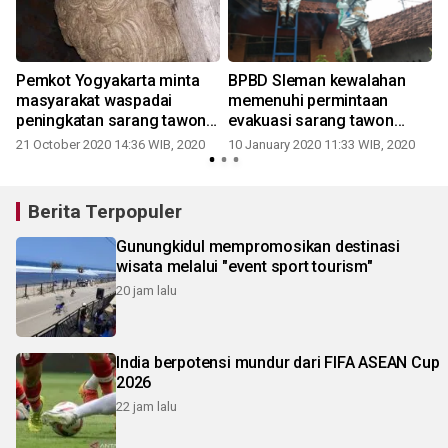
Pemkot Yogyakarta minta
BPBD Sleman kewalahan
masyarakat waspadai
memenuhi permintaan
peningkatan sarang tawon
evakuasi sarang tawon
musim hujan
vespa
21 October 2020 14:36 WIB, 2020
10 January 2020 11:33 WIB, 2020
Berita Terpopuler
Gunungkidul mempromosikan destinasi
wisata melalui "event sport tourism"
20 jam lalu
India berpotensi mundur dari FIFA ASEAN Cup
2026
22 jam lalu