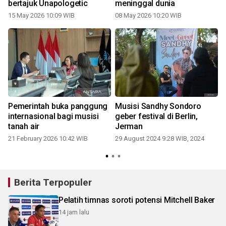
bertajuk Unapologetic
meninggal dunia
15 May 2026 10:09 WIB
08 May 2026 10:20 WIB
Pemerintah buka panggung
Musisi Sandhy Sondoro
internasional bagi musisi
geber festival di Berlin,
tanah air
Jerman
21 February 2026 10:42 WIB
29 August 2024 9:28 WIB, 2024
1
Berita Terpopuler
Pelatih timnas soroti potensi Mitchell Baker
14 jam lalu