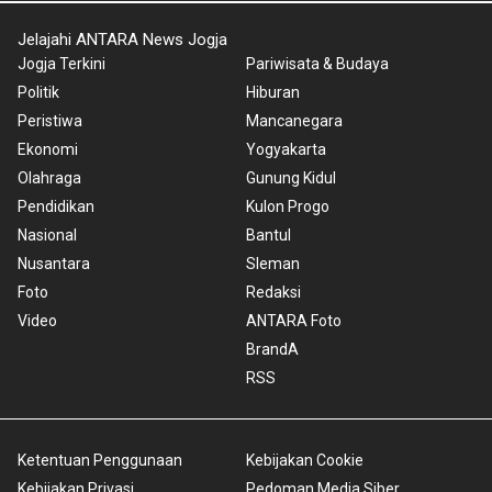
Jelajahi ANTARA News Jogja
Jogja Terkini
Pariwisata & Budaya
Politik
Hiburan
Peristiwa
Mancanegara
Ekonomi
Yogyakarta
Olahraga
Gunung Kidul
Pendidikan
Kulon Progo
Nasional
Bantul
Nusantara
Sleman
Foto
Redaksi
Video
ANTARA Foto
BrandA
RSS
Ketentuan Penggunaan
Kebijakan Cookie
Kebijakan Privasi
Pedoman Media Siber