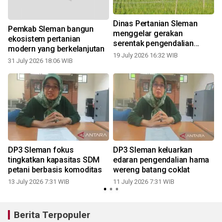
Dinas Pertanian Sleman
Pemkab Sleman bangun
menggelar gerakan
ekosistem pertanian
serentak pengendalian
modern yang berkelanjutan
hama tikus
19 July 2026 16:32 WIB
0
31 July 2026 18:06 WIB
DP3 Sleman fokus
DP3 Sleman keluarkan
tingkatkan kapasitas SDM
edaran pengendalian hama
petani berbasis komoditas
wereng batang coklat
13 July 2026 7:31 WIB
11 July 2026 7:31 WIB
Berita Terpopuler