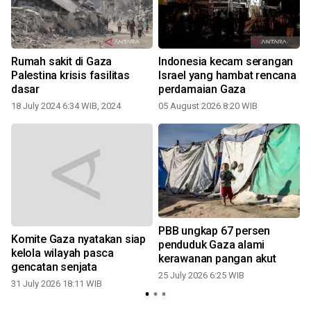
t
Rumah sakit di Gaza
Indonesia kecam serangan
Palestina krisis fasilitas
Israel yang hambat rencana
dasar
perdamaian Gaza
18 July 2024 6:34 WIB, 2024
05 August 2026 8:20 WIB
0
PBB ungkap 67 persen
Komite Gaza nyatakan siap
penduduk Gaza alami
kelola wilayah pasca
kerawanan pangan akut
gencatan senjata
25 July 2026 6:25 WIB
31 July 2026 18:11 WIB