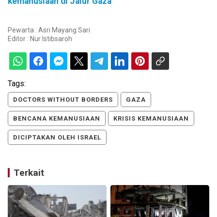
kemanusiaan di Jalur Gaza
Pewarta : Asri Mayang Sari
Editor :
Nur Istibsaroh
Tags:
DOCTORS WITHOUT BORDERS
GAZA
BENCANA KEMANUSIAAN
KRISIS KEMANUSIAAN
DICIPTAKAN OLEH ISRAEL
Terkait