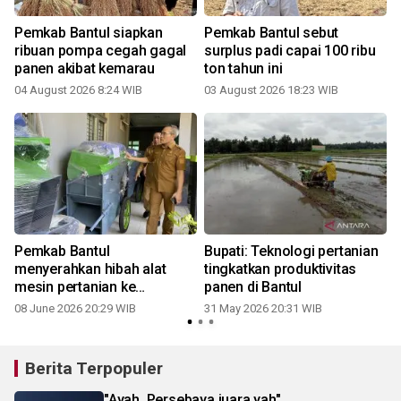
Pemkab Bantul siapkan
Pemkab Bantul sebut
ribuan pompa cegah gagal
surplus padi capai 100 ribu
panen akibat kemarau
ton tahun ini
04 August 2026 8:24 WIB
03 August 2026 18:23 WIB
Pemkab Bantul
Bupati: Teknologi pertanian
menyerahkan hibah alat
tingkatkan produktivitas
mesin pertanian ke
panen di Bantul
Gapoktan
08 June 2026 20:29 WIB
31 May 2026 20:31 WIB
Berita Terpopuler
"Ayah, Persebaya juara yah"