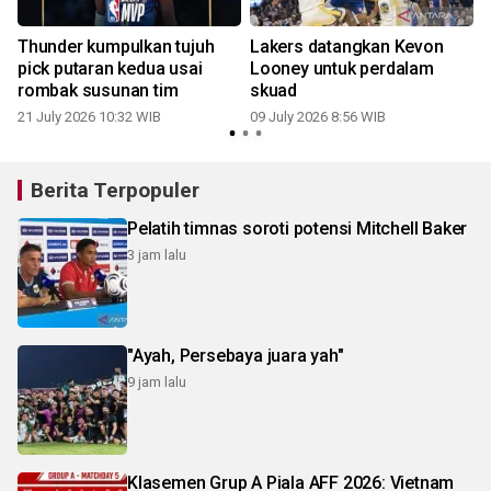
Thunder kumpulkan tujuh
Lakers datangkan Kevon
pick putaran kedua usai
Looney untuk perdalam
rombak susunan tim
skuad
21 July 2026 10:32 WIB
09 July 2026 8:56 WIB
Berita Terpopuler
Pelatih timnas soroti potensi Mitchell Baker
3 jam lalu
"Ayah, Persebaya juara yah"
9 jam lalu
Klasemen Grup A Piala AFF 2026: Vietnam