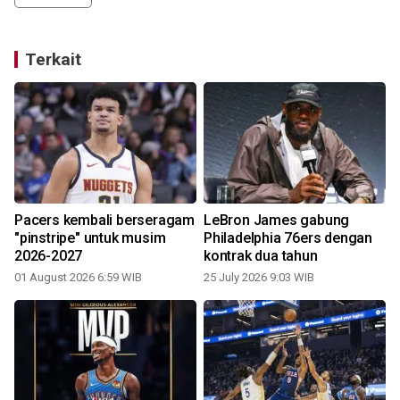
Terkait
Pacers kembali berseragam
LeBron James gabung
"pinstripe" untuk musim
Philadelphia 76ers dengan
2026-2027
kontrak dua tahun
01 August 2026 6:59 WIB
25 July 2026 9:03 WIB
0