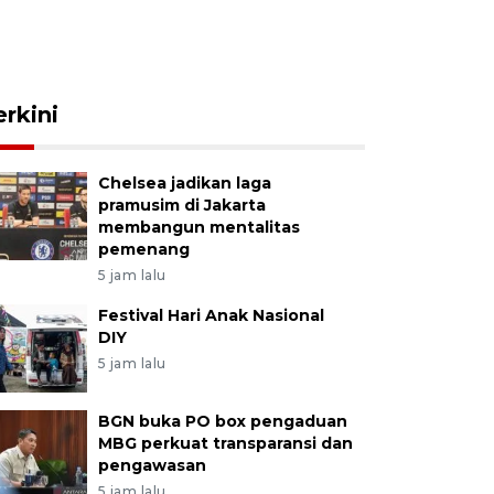
erkini
Chelsea jadikan laga
pramusim di Jakarta
membangun mentalitas
pemenang
5 jam lalu
Festival Hari Anak Nasional
DIY
5 jam lalu
BGN buka PO box pengaduan
MBG perkuat transparansi dan
pengawasan
5 jam lalu