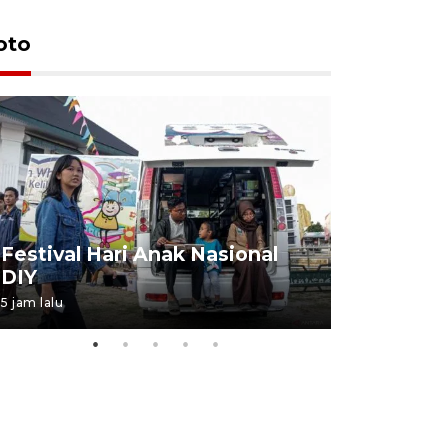
oto
Job Fair 
Festival Hari Anak Nasional
targetkan
DIY
kerja
5 jam lalu
06 August 20