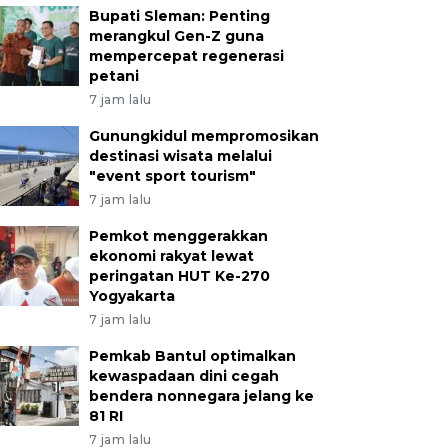
Bupati Sleman: Penting
merangkul Gen-Z guna
mempercepat regenerasi
petani
7 jam lalu
Gunungkidul mempromosikan
destinasi wisata melalui
"event sport tourism"
7 jam lalu
Pemkot menggerakkan
ekonomi rakyat lewat
peringatan HUT Ke-270
Yogyakarta
7 jam lalu
Pemkab Bantul optimalkan
kewaspadaan dini cegah
bendera nonnegara jelang ke
81 RI
7 jam lalu