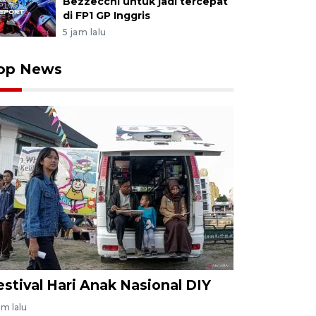
Bezzecchi untuk jadi tercepat
di FP1 GP Inggris
5 jam lalu
op News
estival Hari Anak Nasional DIY
am lalu