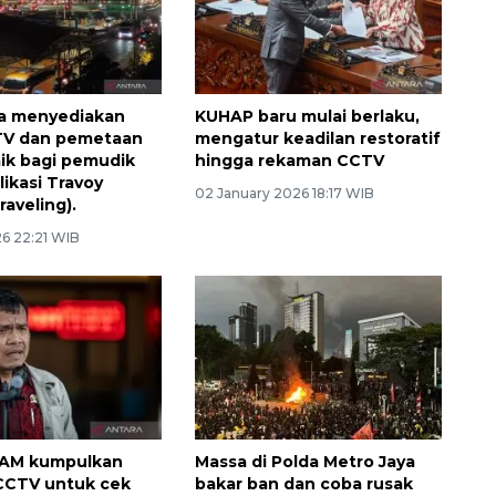
ga menyediakan
KUHAP baru mulai berlaku,
TV dan pemetaan
mengatur keadilan restoratif
aik bagi pemudik
hingga rekaman CCTV
likasi Travoy
02 January 2026 18:17 WIB
raveling).
26 22:21 WIB
AM kumpulkan
Massa di Polda Metro Jaya
CCTV untuk cek
bakar ban dan coba rusak