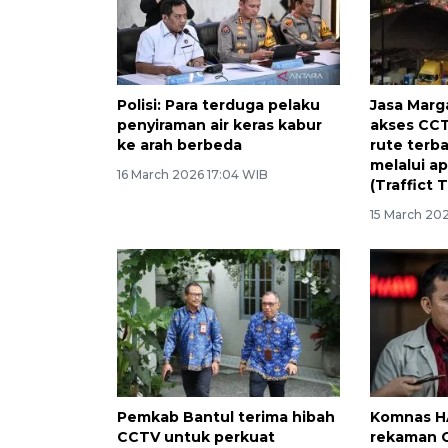
Polisi: Para terduga pelaku
Jasa Mar
penyiraman air keras kabur
akses CC
ke arah berbeda
rute terb
melalui ap
16 March 2026 17:04 WIB
(Traffict T
15 March 20
Pemkab Bantul terima hibah
Komnas H
CCTV untuk perkuat
rekaman 