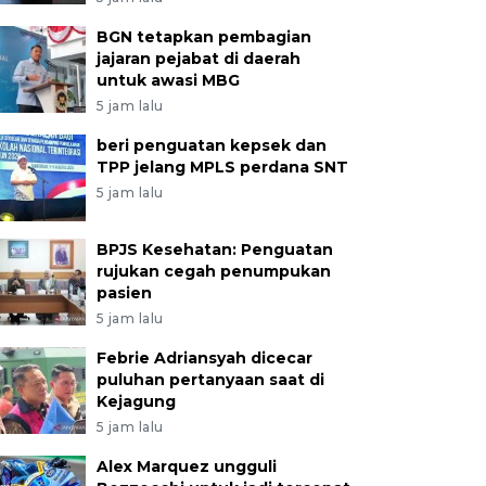
BGN tetapkan pembagian
jajaran pejabat di daerah
untuk awasi MBG
5 jam lalu
beri penguatan kepsek dan
TPP jelang MPLS perdana SNT
5 jam lalu
BPJS Kesehatan: Penguatan
rujukan cegah penumpukan
pasien
5 jam lalu
Febrie Adriansyah dicecar
puluhan pertanyaan saat di
Kejagung
5 jam lalu
Alex Marquez ungguli