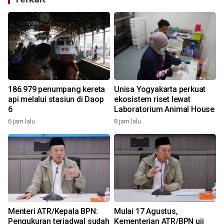
186.979 penumpang kereta
Unisa Yogyakarta perkuat
api melalui stasiun di Daop
ekosistem riset lewat
6
Laboratorium Animal House
6 jam lalu
8 jam lalu
9
Menteri ATR/Kepala BPN:
Mulai 17 Agustus,
Pengukuran terjadwal sudah
Kementerian ATR/BPN uji