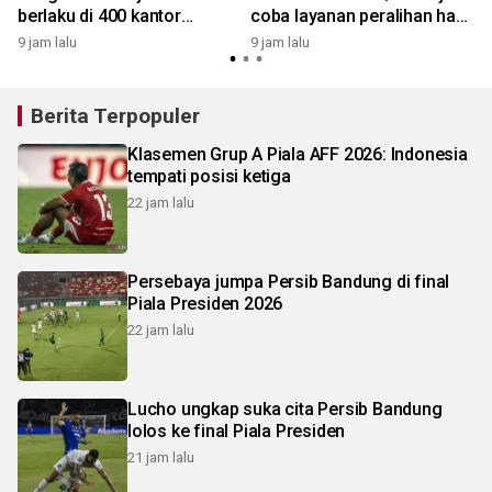
berlaku di 400 kantor
coba layanan peralihan hak
pertanahan
10 hari di 15 kantah
9 jam lalu
9 jam lalu
9
Berita Terpopuler
Klasemen Grup A Piala AFF 2026: Indonesia
tempati posisi ketiga
22 jam lalu
Persebaya jumpa Persib Bandung di final
Piala Presiden 2026
22 jam lalu
Lucho ungkap suka cita Persib Bandung
lolos ke final Piala Presiden
21 jam lalu