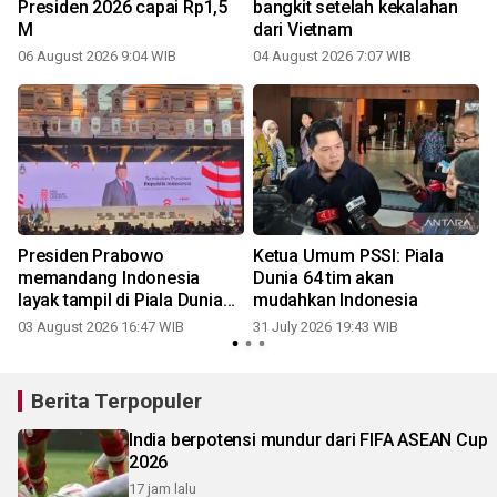
s
Presiden 2026 capai Rp1,5
bangkit setelah kekalahan
M
dari Vietnam
06 August 2026 9:04 WIB
04 August 2026 7:07 WIB
2
Presiden Prabowo
Ketua Umum PSSI: Piala
memandang Indonesia
Dunia 64 tim akan
layak tampil di Piala Dunia
mudahkan Indonesia
2030
03 August 2026 16:47 WIB
31 July 2026 19:43 WIB
2
Berita Terpopuler
India berpotensi mundur dari FIFA ASEAN Cup
2026
17 jam lalu