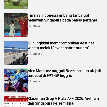
Timnas Indonesia imbang tanpa gol
melawan Singapura pada babak pertama
13 jam lalu
Gunungkidul mempromosikan destinasi
wisata melalui "event sport tourism"
14 jam lalu
Alex Marquez ungguli Bezzecchi untuk jadi
tercepat di FP1 GP Inggris
12 jam lalu
Klasemen Grup A Piala AFF 2026: Vietnam
dan Singapura ke semifinal