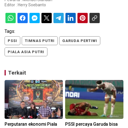
Editor :
Herry Soebanto
Tags:
PSSI
TIMNAS PUTRI
GARUDA PERTIWI
PIALA ASIA PUTRI
Terkait
o
Perputaran ekonomi Piala
PSSI percaya Garuda bisa