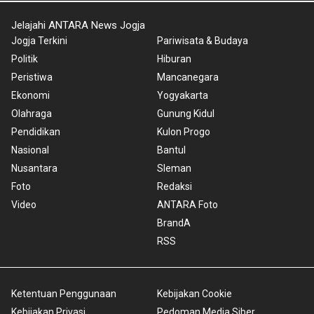
Jelajahi ANTARA News Jogja
Jogja Terkini
Pariwisata & Budaya
Politik
Hiburan
Peristiwa
Mancanegara
Ekonomi
Yogyakarta
Olahraga
Gunung Kidul
Pendidikan
Kulon Progo
Nasional
Bantul
Nusantara
Sleman
Foto
Redaksi
Video
ANTARA Foto
BrandA
RSS
Ketentuan Penggunaan
Kebijakan Cookie
Kebijakan Privasi
Pedoman Media Siber