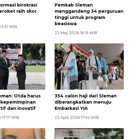
ormasi birokrasi
Pemkab Sleman
roket raih skor
menggandeng 34 perguruan
tinggi untuk program
beasiswa
 5:51 WIB
22 May 2026 18:19 WIB
eman: Otda harus
354 calon haji dari Sleman
i kepemimpinan
diberangkatkan menuju
if dan inovatif
Embarkasi YIA
6 17:17 WIB
22 April 2026 17:54 WIB