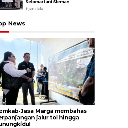
Selomartani Sleman
9 jam lalu
op News
emkab-Jasa Marga membahas
erpanjangan jalur tol hingga
unungkidul