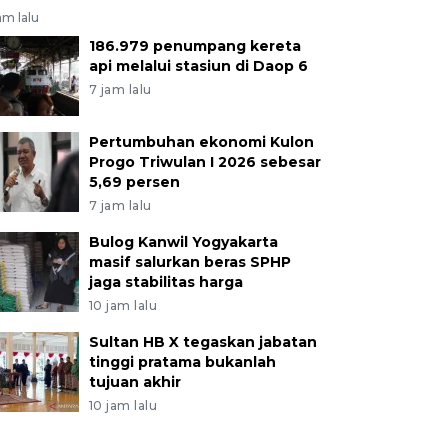
am lalu
186.979 penumpang kereta
api melalui stasiun di Daop 6
7 jam lalu
Pertumbuhan ekonomi Kulon
Progo Triwulan I 2026 sebesar
5,69 persen
7 jam lalu
Bulog Kanwil Yogyakarta
masif salurkan beras SPHP
jaga stabilitas harga
10 jam lalu
Sultan HB X tegaskan jabatan
tinggi pratama bukanlah
tujuan akhir
10 jam lalu