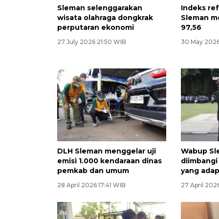
Sleman selenggarakan
Indeks ref
wisata olahraga dongkrak
Sleman me
perputaran ekonomi
97,56
27 July 2026 21:50 WIB
30 May 2026
DLH Sleman menggelar uji
Wabup Sl
emisi 1.000 kendaraan dinas
diimbang
pemkab dan umum
yang adapt
28 April 2026 17:41 WIB
27 April 202