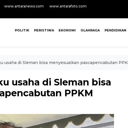
www.antaranews.com
www.antarafoto.com
POLITIK
PERISTIWA
EKONOMI
OLAHRAGA
PENDIDIKAN
ku usaha di Sleman bisa menyesuaikan pascapencabutan PP
ku usaha di Sleman bisa
capencabutan PPKM