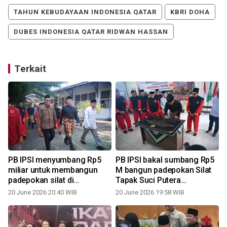
TAHUN KEBUDAYAAN INDONESIA QATAR
KBRI DOHA
DUBES INDONESIA QATAR RIDWAN HASSAN
Terkait
PB IPSI menyumbang Rp5
PB IPSI bakal sumbang Rp5
miliar untuk membangun
M bangun padepokan Silat
padepokan silat di
Tapak Suci Putera
Yogyakarta
Muhammadiyah di Jogja
20 June 2026 20:40 WIB
20 June 2026 19:58 WIB
1