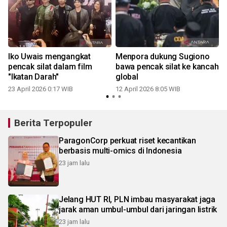
t
Iko Uwais mengangkat
Menpora dukung Sugiono
pencak silat dalam film
bawa pencak silat ke kancah
"Ikatan Darah"
global
23 April 2026 0:17 WIB
12 April 2026 8:05 WIB
1
Berita Terpopuler
ParagonCorp perkuat riset kecantikan
berbasis multi-omics di Indonesia
23 jam lalu
Jelang HUT RI, PLN imbau masyarakat jaga
jarak aman umbul-umbul dari jaringan listrik
23 jam lalu