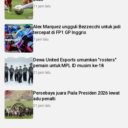
11 jam lalu
Alex Marquez ungguli Bezzecchi untuk jadi
tercepat di FP1 GP Inggris
7 jam lalu
Dewa United Esports umumkan "rosters"
pemain untuk MPL ID musim ke-18
21 jam lalu
Persebaya juara Piala Presiden 2026 lewat
adu penalti
21 jam lalu