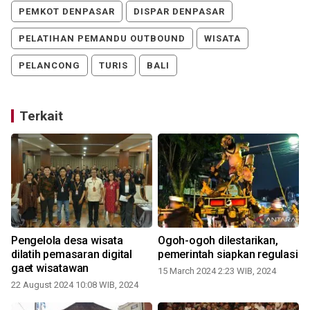
PEMKOT DENPASAR
DISPAR DENPASAR
PELATIHAN PEMANDU OUTBOUND
WISATA
PELANCONG
TURIS
BALI
Terkait
Pengelola desa wisata
Ogoh-ogoh dilestarikan,
dilatih pemasaran digital
pemerintah siapkan regulasi
gaet wisatawan
15 March 2024 2:23 WIB, 2024
22 August 2024 10:08 WIB, 2024
1