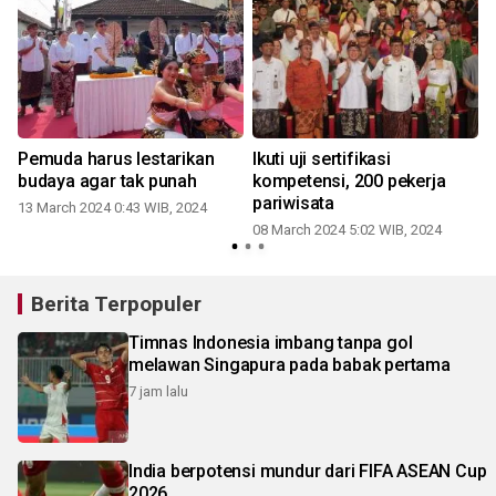
,
Pemuda harus lestarikan
Ikuti uji sertifikasi
budaya agar tak punah
kompetensi, 200 pekerja
pariwisata
13 March 2024 0:43 WIB, 2024
08 March 2024 5:02 WIB, 2024
0
Berita Terpopuler
Timnas Indonesia imbang tanpa gol
melawan Singapura pada babak pertama
7 jam lalu
India berpotensi mundur dari FIFA ASEAN Cup
2026