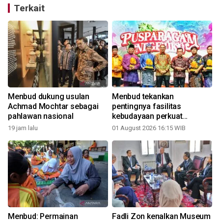
Terkait
Menbud dukung usulan
Menbud tekankan
Achmad Mochtar sebagai
pentingnya fasilitas
pahlawan nasional
kebudayaan perkuat
ekosistem seni
19 jam lalu
01 August 2026 16:15 WIB
Menbud: Permainan
Fadli Zon kenalkan Museum