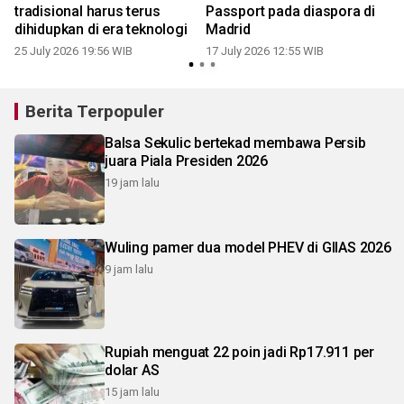
t
tradisional harus terus
Passport pada diaspora di
dihidupkan di era teknologi
Madrid
25 July 2026 19:56 WIB
17 July 2026 12:55 WIB
Berita Terpopuler
Balsa Sekulic bertekad membawa Persib
juara Piala Presiden 2026
19 jam lalu
Wuling pamer dua model PHEV di GIIAS 2026
9 jam lalu
Rupiah menguat 22 poin jadi Rp17.911 per
dolar AS
15 jam lalu