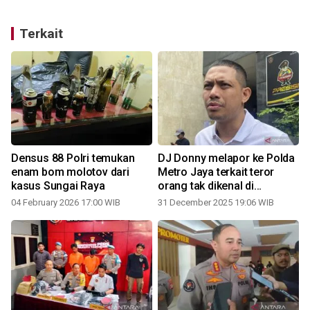
Terkait
i
Densus 88 Polri temukan
DJ Donny melapor ke Polda
enam bom molotov dari
Metro Jaya terkait teror
kasus Sungai Raya
orang tak dikenal di
rumahnya
04 February 2026 17:00 WIB
31 December 2025 19:06 WIB