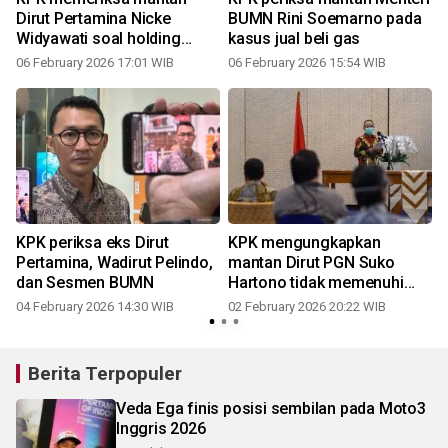
t
Dirut Pertamina Nicke
BUMN Rini Soemarno pada
Widyawati soal holding
kasus jual beli gas
BUMN
06 February 2026 17:01 WIB
06 February 2026 15:54 WIB
KPK periksa eks Dirut
KPK mengungkapkan
Pertamina, Wadirut Pelindo,
mantan Dirut PGN Suko
dan Sesmen BUMN
Hartono tidak memenuhi
panggilan
04 February 2026 14:30 WIB
02 February 2026 20:22 WIB
Berita Terpopuler
Veda Ega finis posisi sembilan pada Moto3
Inggris 2026