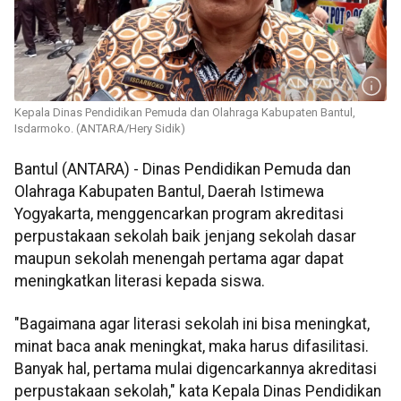
Kepala Dinas Pendidikan Pemuda dan Olahraga Kabupaten Bantul,
Isdarmoko. (ANTARA/Hery Sidik)
Bantul (ANTARA) - Dinas Pendidikan Pemuda dan
Olahraga Kabupaten Bantul, Daerah Istimewa
Yogyakarta, menggencarkan program akreditasi
perpustakaan sekolah baik jenjang sekolah dasar
maupun sekolah menengah pertama agar dapat
meningkatkan literasi kepada siswa.
"Bagaimana agar literasi sekolah ini bisa meningkat,
minat baca anak meningkat, maka harus difasilitasi.
Banyak hal, pertama mulai digencarkannya akreditasi
perpustakaan sekolah," kata Kepala Dinas Pendidikan