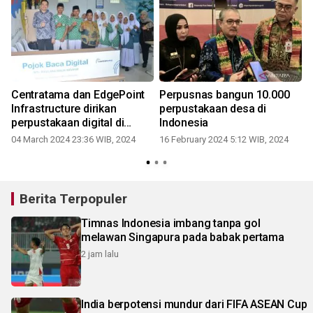
Centratama dan EdgePoint
Perpusnas bangun 10.000
Infrastructure dirikan
perpustakaan desa di
perpustakaan digital di
Indonesia
sekolah pinggiran kota
04 March 2024 23:36 WIB, 2024
16 February 2024 5:12 WIB, 2024
Berita Terpopuler
Timnas Indonesia imbang tanpa gol
melawan Singapura pada babak pertama
2 jam lalu
India berpotensi mundur dari FIFA ASEAN Cup