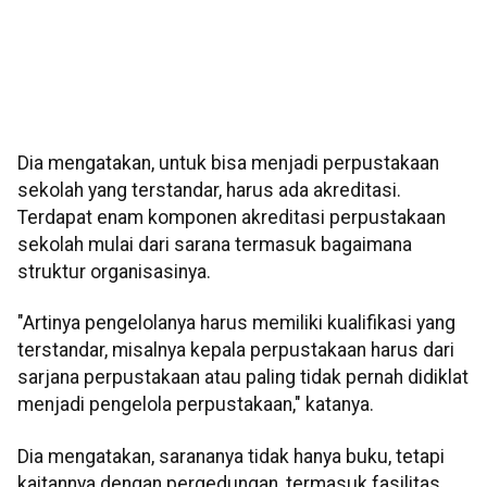
Dia mengatakan, untuk bisa menjadi perpustakaan
sekolah yang terstandar, harus ada akreditasi.
Terdapat enam komponen akreditasi perpustakaan
sekolah mulai dari sarana termasuk bagaimana
struktur organisasinya.
"Artinya pengelolanya harus memiliki kualifikasi yang
terstandar, misalnya kepala perpustakaan harus dari
sarjana perpustakaan atau paling tidak pernah didiklat
menjadi pengelola perpustakaan," katanya.
Dia mengatakan, sarananya tidak hanya buku, tetapi
kaitannya dengan pergedungan, termasuk fasilitas