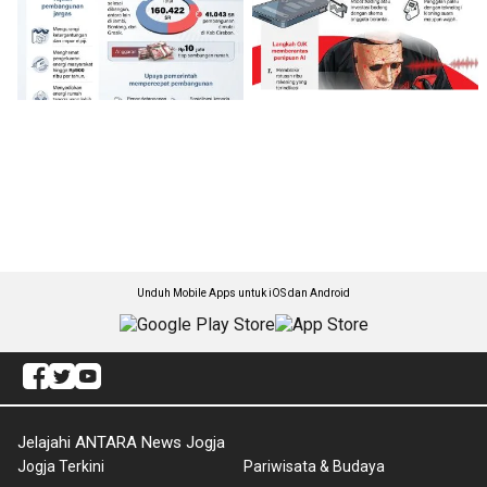
Unduh Mobile Apps untuk iOS dan Android
Jelajahi ANTARA News Jogja
Jogja Terkini
Pariwisata & Budaya