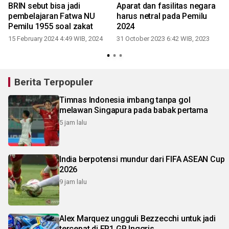
BRIN sebut bisa jadi
Aparat dan fasilitas negara
pembelajaran Fatwa NU
harus netral pada Pemilu
Pemilu 1955 soal zakat
2024
15 February 2024 4:49 WIB, 2024
31 October 2023 6:42 WIB, 2023
Berita Terpopuler
Timnas Indonesia imbang tanpa gol
melawan Singapura pada babak pertama
5 jam lalu
India berpotensi mundur dari FIFA ASEAN Cup
2026
9 jam lalu
Alex Marquez ungguli Bezzecchi untuk jadi
tercepat di FP1 GP Inggris