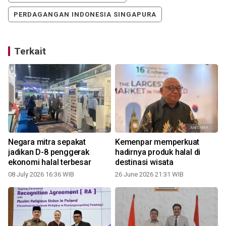
PERDAGANGAN INDONESIA SINGAPURA
Terkait
Negara mitra sepakat
Kemenpar memperkuat
jadikan D-8 penggerak
hadirnya produk halal di
8
ekonomi halal terbesar
destinasi wisata
08 July 2026 16:36 WIB
26 June 2026 21:31 WIB
2