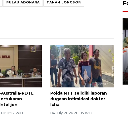
F
PULAU ADONARA
TANAH LONGSOR
Pameran seni rupa karya
seniman neurodivergen
03 August 2026 13:03 WIB
-Australia-RDTL
Polda NTT selidiki laporan
pertukaran
dugaan intimidasi dokter
Intelijen
Icha
026 16:12 WIB
04 July 2026 20:05 WIB