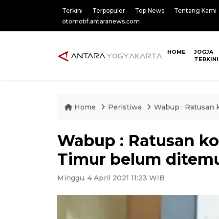
Terkini
Terpopuler
Top News
Tentang Kami
otomotif.antaranews.com
HOME
JOGJA
TERKINI
Home
Peristiwa
Wabup : Ratusan k
Wabup : Ratusan kor
Timur belum ditem
Minggu, 4 April 2021 11:23 WIB