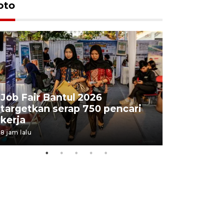
oto
Job Fair Bantul 2026
targetkan serap 750 pencari
Lelang b
kerja
Kejaksaa
8 jam lalu
13 jam lalu