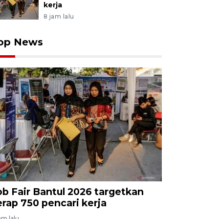
kerja
8 jam lalu
op News
ob Fair Bantul 2026 targetkan
erap 750 pencari kerja
am lalu