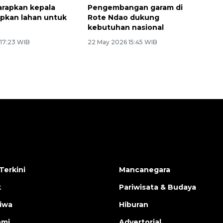
rapkan kepala
Pengembangan garam di
apkan lahan untuk
Rote Ndao dukung
kebutuhan nasional
 17:23 WIB
22 May 2026 15:45 WIB
Terkini
Mancanegara
k
Pariwisata & Budaya
tiwa
Hiburan
omi
Advertorial