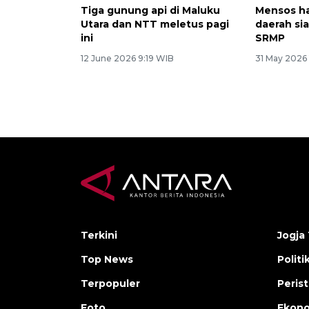
Tiga gunung api di Maluku
Mensos ha
Utara dan NTT meletus pagi
daerah si
ini
SRMP
12 June 2026 9:19 WIB
31 May 2026
Terkini
Jogja 
Top News
Politi
Terpopuler
Peris
Foto
Ekon