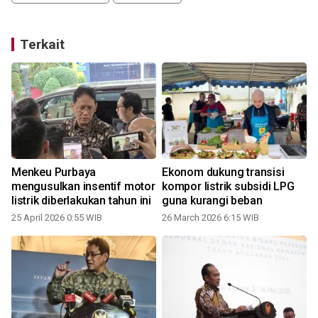
Terkait
k
Menkeu Purbaya
Ekonom dukung transisi
mengusulkan insentif motor
kompor listrik subsidi LPG
listrik diberlakukan tahun ini
guna kurangi beban
25 April 2026 0:55 WIB
26 March 2026 6:15 WIB