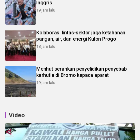
Inggris
19 jam lalu
Kolaborasi lintas-sektor jaga ketahanan
pangan, air, dan energi Kulon Progo
18 jam lalu
Menhut serahkan penyelidikan penyebab
karhutla di Bromo kepada aparat
19 jam lalu
Video