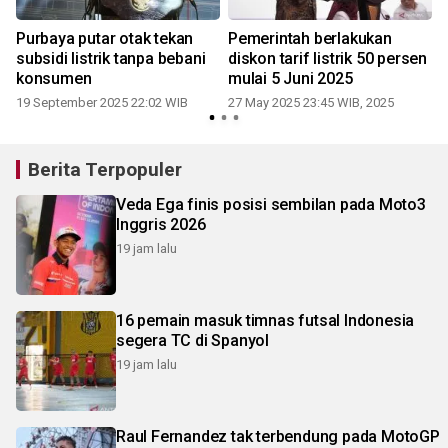
Purbaya putar otak tekan
Pemerintah berlakukan
subsidi listrik tanpa bebani
diskon tarif listrik 50 persen
konsumen
mulai 5 Juni 2025
19 September 2025 22:02 WIB
27 May 2025 23:45 WIB, 2025
Berita Terpopuler
Veda Ega finis posisi sembilan pada Moto3
Inggris 2026
19 jam lalu
16 pemain masuk timnas futsal Indonesia
segera TC di Spanyol
19 jam lalu
Raul Fernandez tak terbendung pada MotoGP