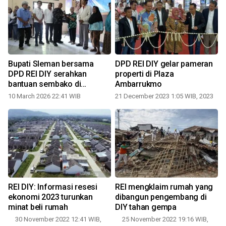
Bupati Sleman bersama
DPD REI DIY gelar pameran
DPD REI DIY serahkan
properti di Plaza
bantuan sembako di
Ambarrukmo
Prambanan
10 March 2026 22:41 WIB
21 December 2023 1:05 WIB, 2023
REI DIY: Informasi resesi
REI mengklaim rumah yang
ekonomi 2023 turunkan
dibangun pengembang di
minat beli rumah
DIY tahan gempa
30 November 2022 12:41 WIB,
25 November 2022 19:16 WIB,