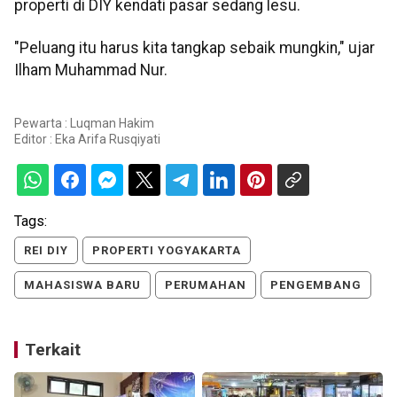
properti di DIY kendati pasar sedang lesu.
"Peluang itu harus kita tangkap sebaik mungkin," ujar
Ilham Muhammad Nur.
Pewarta : Luqman Hakim
Editor :
Eka Arifa Rusqiyati
Tags:
REI DIY
PROPERTI YOGYAKARTA
MAHASISWA BARU
PERUMAHAN
PENGEMBANG
Terkait