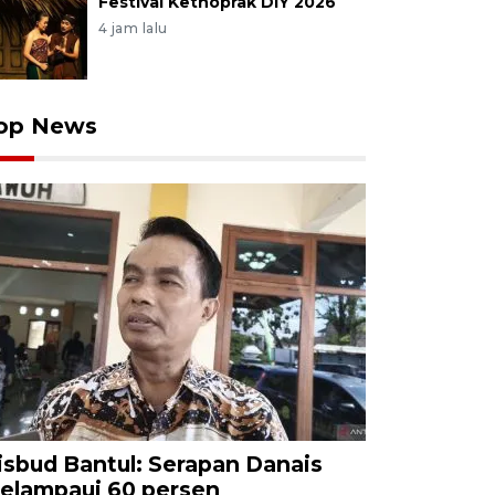
Festival Kethoprak DIY 2026
4 jam lalu
op News
isbud Bantul: Serapan Danais
elampaui 60 persen