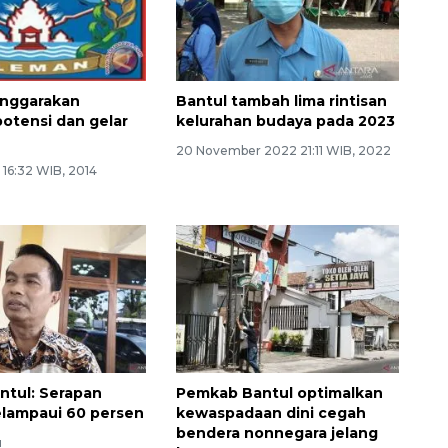
enggarakan
Bantul tambah lima rintisan
otensi dan gelar
kelurahan budaya pada 2023
20 November 2022 21:11 WIB, 2022
4 16:32 WIB, 2014
ntul: Serapan
Pemkab Bantul optimalkan
lampaui 60 persen
kewaspadaan dini cegah
bendera nonnegara jelang
u