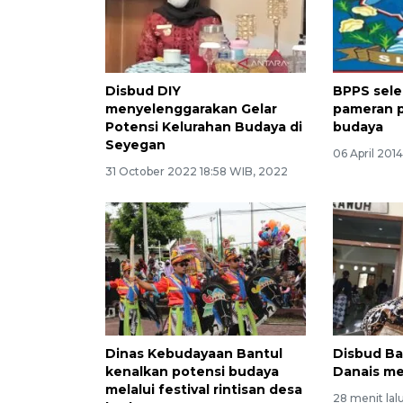
Disbud DIY
BPPS sel
menyelenggarakan Gelar
pameran p
Potensi Kelurahan Budaya di
budaya
Seyegan
06 April 201
31 October 2022 18:58 WIB, 2022
Dinas Kebudayaan Bantul
Disbud Ba
kenalkan potensi budaya
Danais me
melalui festival rintisan desa
28 menit lal