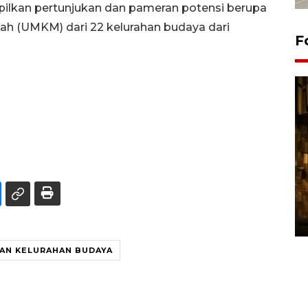
ilkan pertunjukan dan pameran potensi berupa
ah (UMKM) dari 22 kelurahan budaya dari
F
Pasokan hortikultura
melimpah picu deflasi DIY
06 August 2026 11:37 WIB
AN KELURAHAN BUDAYA