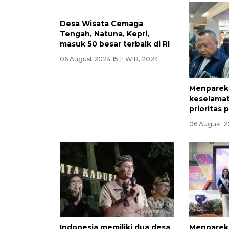
Desa Wisata Cemaga
Tengah, Natuna, Kepri,
masuk 50 besar terbaik di RI
06 August 2024 15:11 WIB, 2024
Menparek
keselama
prioritas 
06 August 2
Indonesia memiliki dua desa
Menparekr