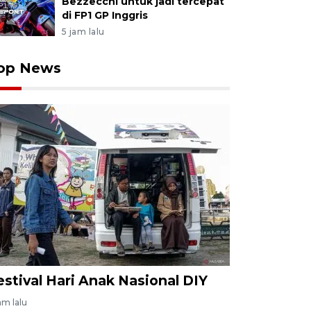
Bezzecchi untuk jadi tercepat
di FP1 GP Inggris
5 jam lalu
op News
estival Hari Anak Nasional DIY
am lalu