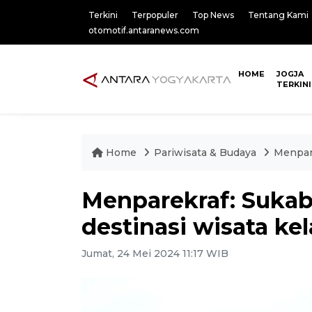
Terkini
Terpopuler
Top News
Tentang Kami
otomotif.antaranews.com
HOME
JOGJA
TERKINI
Home
Pariwisata & Budaya
Menpare
Menparekraf: Sukabu
destinasi wisata k
Jumat, 24 Mei 2024 11:17 WIB