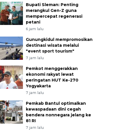
Bupati Sleman: Penting
merangkul Gen-Z guna
mempercepat regenerasi
petani
6 jam lalu
Gunungkidul mempromosikan
destinasi wisata melalui
"event sport tourism"
7 jam lalu
Pemkot menggerakkan
ekonomi rakyat lewat
peringatan HUT Ke-270
Yogyakarta
7 jam lalu
Pemkab Bantul optimalkan
kewaspadaan dini cegah
bendera nonnegara jelang ke
81 RI
7 jam lalu