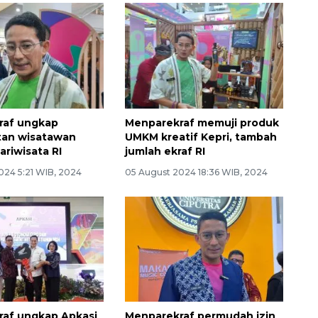
raf ungkap
Menparekraf memuji produk
tan wisatawan
UMKM kreatif Kepri, tambah
pariwisata RI
jumlah ekraf RI
024 5:21 WIB, 2024
05 August 2024 18:36 WIB, 2024
af ungkap Apkasi
Menparekraf permudah izin