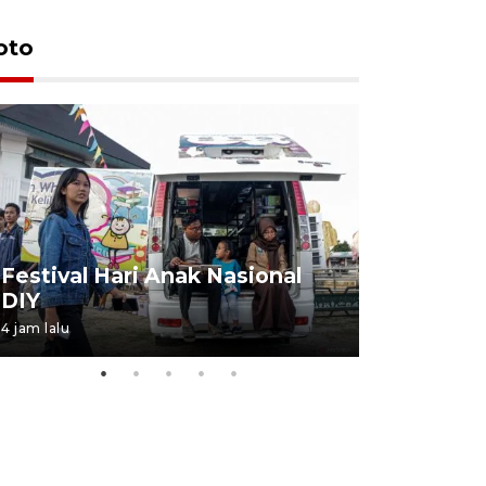
oto
Job Fair 
Festival Hari Anak Nasional
targetkan
DIY
kerja
4 jam lalu
06 August 20