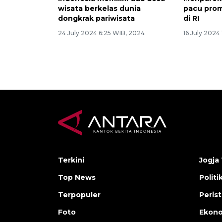
wisata berkelas dunia
pacu prom
dongkrak pariwisata
di RI
24 July 2024 6:25 WIB, 2024
16 July 2024
Terkini
Jogja 
Top News
Politi
Terpopuler
Peris
Foto
Ekon