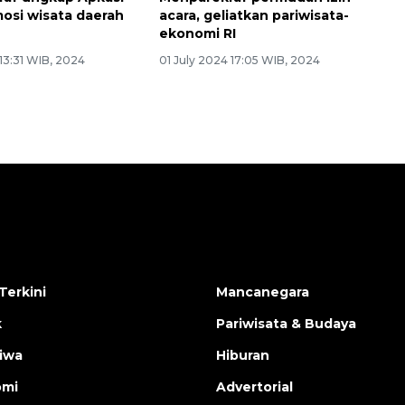
osi wisata daerah
acara, geliatkan pariwisata-
ekonomi RI
 13:31 WIB, 2024
01 July 2024 17:05 WIB, 2024
Terkini
Mancanegara
k
Pariwisata & Budaya
tiwa
Hiburan
omi
Advertorial