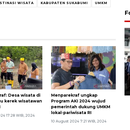
STINASI WISATA
KABUPATEN SUKABUMI
UMKM
F
BPJS Kesehatan Yogyakarta
perkuat sinergi dengan
ANTARA Biro DIY
03 August 2026 17:24 WIB
af: Desa wisata di
Menparekraf ungkap
ju kerek wisatawan
Program AKI 2024 wujud
N
pemerintah dukung UMKM
lokal-pariwisata RI
024 17:28 WIB, 2024
10 August 2024 7:21 WIB, 2024