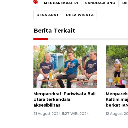
MENPAREKRAF RI
SANDIAGA UNO
DE
DESA ADAT
DESA WISATA
Berita Terkait
Menparekraf: Pariwisata Bali
Menparekr
Utara terkendala
Kaltim ma
aksesibilitas
berkat IK
31 August 2024 11:27 WIB, 2024
12 August 2