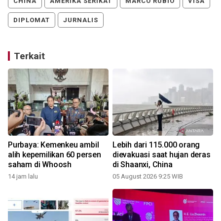
CHINA
AMERIKA SERIKAT
MARCO RUBIO
VISA
DIPLOMAT
JURNALIS
Terkait
Purbaya: Kemenkeu ambil
Lebih dari 115.000 orang
alih kepemilikan 60 persen
dievakuasi saat hujan deras
saham di Whoosh
di Shaanxi, China
14 jam lalu
05 August 2026 9:25 WIB
2