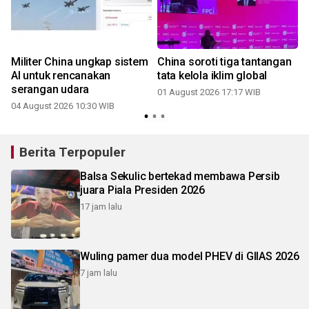
Militer China ungkap sistem
China soroti tiga tantangan
AI untuk rencanakan
tata kelola iklim global
serangan udara
01 August 2026 17:17 WIB
04 August 2026 10:30 WIB
2
Berita Terpopuler
Balsa Sekulic bertekad membawa Persib
juara Piala Presiden 2026
17 jam lalu
Wuling pamer dua model PHEV di GIIAS 2026
7 jam lalu