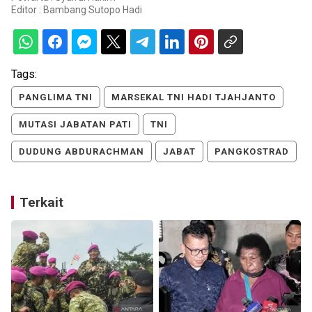
Editor :
Bambang Sutopo Hadi
Tags:
PANGLIMA TNI
MARSEKAL TNI HADI TJAHJANTO
MUTASI JABATAN PATI
TNI
DUDUNG ABDURACHMAN
JABAT
PANGKOSTRAD
Terkait