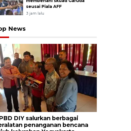
membenahi skuad Garuda
seusai Piala AFF
3 jam lalu
op News
PBD DIY salurkan berbagai
eralatan penanganan bencana