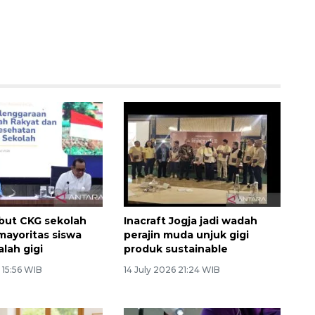
but CKG sekolah
Inacraft Jogja jadi wadah
ayoritas siswa
perajin muda unjuk gigi
lah gigi
produk sustainable
 15:56 WIB
14 July 2026 21:24 WIB