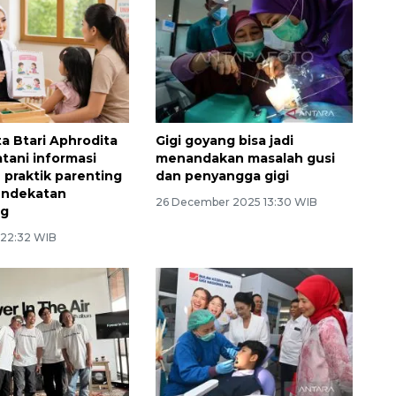
ta Btari Aphrodita
Gigi goyang bisa jadi
ani informasi
menandakan masalah gusi
 praktik parenting
dan penyangga gigi
endekatan
26 December 2025 13:30 WIB
ng
 22:32 WIB