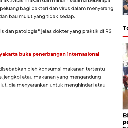
da aktivitas makan dan minum selama beberapa
peluang bagi bakteri dan virus dalam menyerang
 dan bau mulut yang tidak sedap.
T
s dan patologis," jelas dokter yang praktik di RS
gyakarta buka penerbangan internasional
s disebabkan oleh konsumsi makanan tertentu
e, jengkol atau makanan yang mengandung
lut, dia menyarankan untuk menghindari atau
B
p