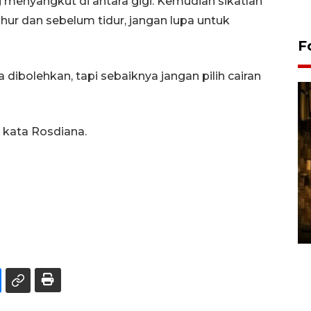
 menyangkut di antara gigi. Kemudian sikatlah
hur dan sebelum tidur, jangan lupa untuk
F
dibolehkan, tapi sebaiknya jangan pilih cairan
 kata Rosdiana.
Pasokan hortikultura
melimpah picu deflasi DIY
06 August 2026 11:37 WIB