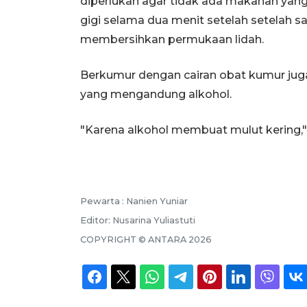
diperlukan agar tidak ada makanan yang
gigi selama dua menit setelah setelah sa
membersihkan permukaan lidah.
Berkumur dengan cairan obat kumur juga 
yang mengandung alkohol.
"Karena alkohol membuat mulut kering,"
Pewarta :
Nanien Yuniar
Editor:
Nusarina Yuliastuti
COPYRIGHT ©
ANTARA
2026