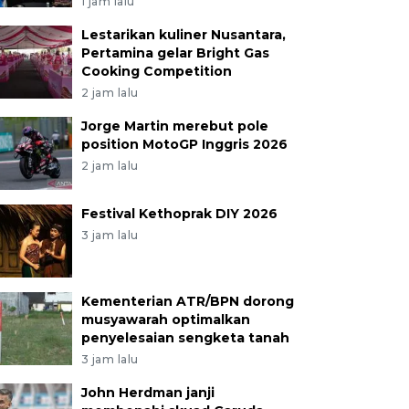
1 jam lalu
Lestarikan kuliner Nusantara,
Pertamina gelar Bright Gas
Cooking Competition
2 jam lalu
Jorge Martin merebut pole
position MotoGP Inggris 2026
2 jam lalu
Festival Kethoprak DIY 2026
3 jam lalu
Kementerian ATR/BPN dorong
musyawarah optimalkan
penyelesaian sengketa tanah
3 jam lalu
John Herdman janji