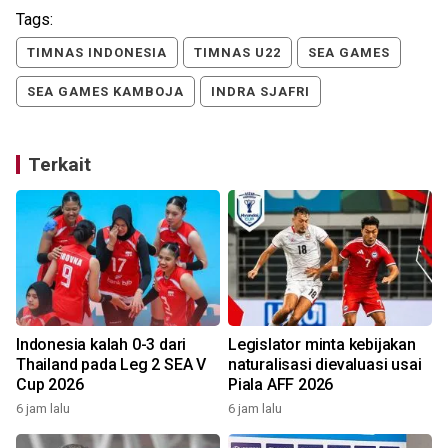
Tags:
TIMNAS INDONESIA
TIMNAS U22
SEA GAMES
SEA GAMES KAMBOJA
INDRA SJAFRI
Terkait
Indonesia kalah 0-3 dari
Legislator minta kebijakan
Thailand pada Leg 2 SEA V
naturalisasi dievaluasi usai
Cup 2026
Piala AFF 2026
6 jam lalu
6 jam lalu