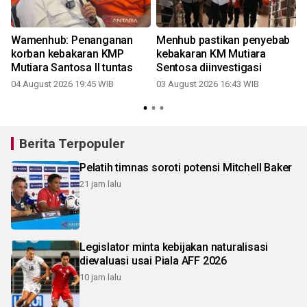
Wamenhub: Penanganan
Menhub pastikan penyebab
korban kebakaran KMP
kebakaran KM Mutiara
Mutiara Santosa II tuntas
Sentosa diinvestigasi
04 August 2026 19:45 WIB
03 August 2026 16:43 WIB
2
Berita Terpopuler
Pelatih timnas soroti potensi Mitchell Baker
21 jam lalu
Legislator minta kebijakan naturalisasi
dievaluasi usai Piala AFF 2026
10 jam lalu