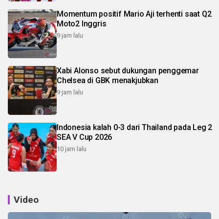
Momentum positif Mario Aji terhenti saat Q2
Moto2 Inggris
9 jam lalu
Xabi Alonso sebut dukungan penggemar
Chelsea di GBK menakjubkan
9 jam lalu
Indonesia kalah 0-3 dari Thailand pada Leg 2
SEA V Cup 2026
10 jam lalu
Video