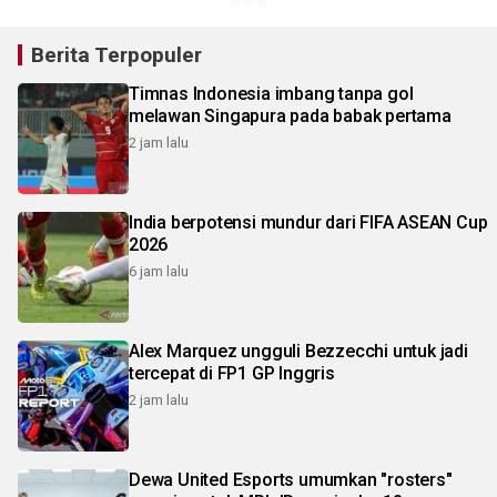
Berita Terpopuler
Timnas Indonesia imbang tanpa gol
melawan Singapura pada babak pertama
2 jam lalu
India berpotensi mundur dari FIFA ASEAN Cup
2026
6 jam lalu
Alex Marquez ungguli Bezzecchi untuk jadi
tercepat di FP1 GP Inggris
2 jam lalu
Dewa United Esports umumkan "rosters"