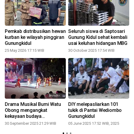
Pemkab distribusikan hewan
Seluruh siswa di Saptosari
kurban ke wilayah pinggiran
Gunung Kidul sehat kembali
Gunungkidul
usai keluhan hidangan MBG
2
25 May 2026 17:15 WIB
30 October 2025 17:54 WIB
Drama Musikal Bumi Watu
DIY melepasliarkan 101
Obong mengangkat
tukik di Pantai Wediombo
kekayaan budaya
Gunungkidul
Gunungkidul
30 September 2025 21:29 WIB
05 June 2025 17:52 WIB, 2025