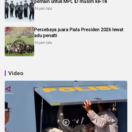
pemain untuk MPL ID musim ke-18
16 jam lalu
Persebaya juara Piala Presiden 2026 lewat
adu penalti
16 jam lalu
Video